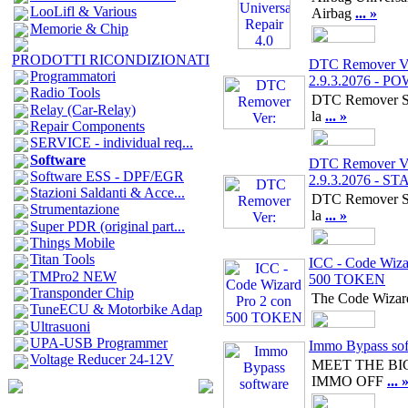
LooLifl & Various
Airbag
... »
Memorie & Chip
PRODOTTI RICONDIZIONATI
DTC Remover V
Programmatori
2.9.3.2076 - P
Radio Tools
DTC Remover So
Relay (Car-Relay)
la
... »
Repair Components
SERVICE - individual req...
Software
DTC Remover V
Software ESS - DPF/EGR
2.9.3.2076 - 
Stazioni Saldanti & Acce...
DTC Remover So
Strumentazione
la
... »
Super PDR (original part...
Things Mobile
Titan Tools
ICC - Code Wiza
TMPro2 NEW
500 TOKEN
Transponder Chip
The Code Wizar
TuneECU & Motorbike Adap
Ultrasuoni
UPA-USB Programmer
Immo Bypass sof
Voltage Reducer 24-12V
MEET THE BI
IMMO OFF
... 