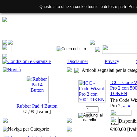
Questo sito utilizza cookie tecnici e di terze parti. Per 
Condizioni e Garanzie
Disclaimer
Privacy
Novità
Articoli segnalati per la cate
ICC - Code W
Pro 2 con 50
TOKEN
The Code Wi
Pro 2,
... »
Rubber Pad 4 Button
€1,99
[IvaInc]
Disponibi
Naviga per Categorie
€400,00
[IvaI