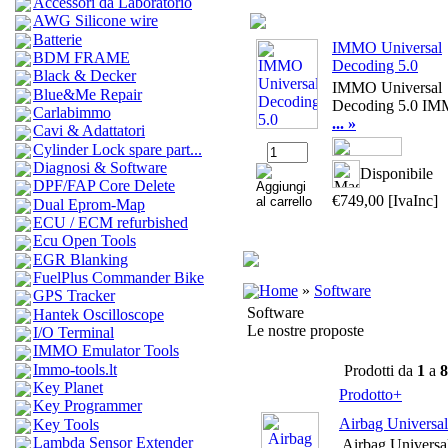
Accessori da Laboratorio
AWG Silicone wire
Batterie
IMMO Universal
BDM FRAME
Decoding 5.0
Black & Decker
IMMO Universal
Blue&Me Repair
Decoding 5.0 I
Carlabimmo
... »
Cavi & Adattatori
Cylinder Lock spare part...
Diagnosi & Software
Disponibile
DPF/FAP Core Delete
€749,00
[IvaInc]
Dual Eprom-Map
ECU / ECM refurbished
Ecu Open Tools
EGR Blanking
FuelPlus Commander Bike
Home
»
Software
GPS Tracker
Software
Hantek Oscilloscope
Le nostre proposte
I/O Terminal
IMMO Emulator Tools
Immo-tools.lt
Prodotti da
1
a
8
Key Planet
Prodotto+
Key Programmer
Airbag Universal
Key Tools
Lambda Sensor Extender
Airbag Universa