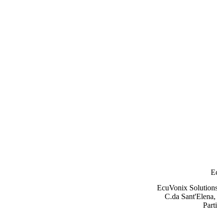
E
EcuVonix Solution
C.da Sant'Elena,
Part