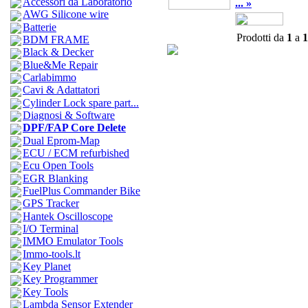
Accessori da Laboratorio
... »
AWG Silicone wire
Batterie
Prodotti da
1
a
1
BDM FRAME
Black & Decker
Blue&Me Repair
Carlabimmo
Cavi & Adattatori
Cylinder Lock spare part...
Diagnosi & Software
DPF/FAP Core Delete
Dual Eprom-Map
ECU / ECM refurbished
Ecu Open Tools
EGR Blanking
FuelPlus Commander Bike
GPS Tracker
Hantek Oscilloscope
I/O Terminal
IMMO Emulator Tools
Immo-tools.lt
Key Planet
Key Programmer
Key Tools
Lambda Sensor Extender