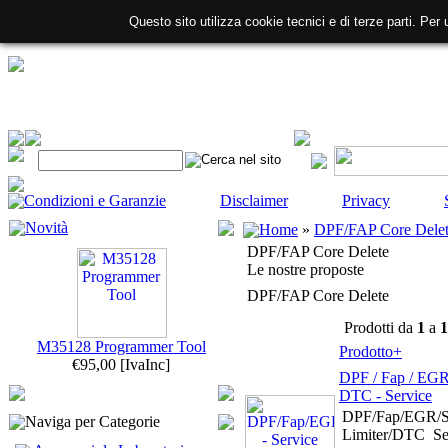
Questo sito utilizza cookie tecnici e di terze parti. Per 
Condizioni e Garanzie
Disclaimer
Privacy
Novità
Home
»
DPF/FAP Core Dele
DPF/FAP Core Delete
Le nostre proposte
DPF/FAP Core Delete
Prodotti da
1
a
1
M35128 Programmer Tool
Prodotto+
€95,00
[IvaInc]
DPF / Fap / EGR 
DTC - Service
DPF/Fap/EGR/S
Naviga per Categorie
Limiter/DTC Ser