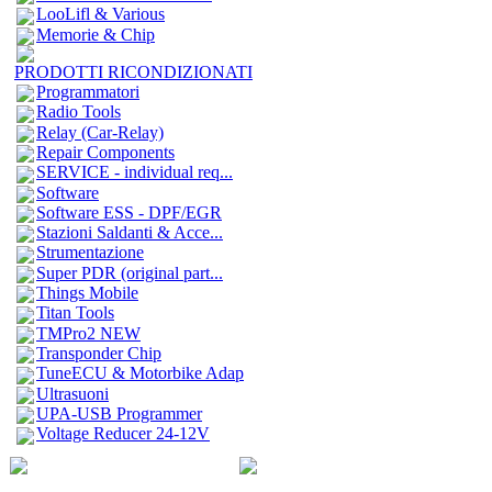
LooLifl & Various
Memorie & Chip
PRODOTTI RICONDIZIONATI
Programmatori
Radio Tools
Relay (Car-Relay)
Repair Components
SERVICE - individual req...
Software
Software ESS - DPF/EGR
Stazioni Saldanti & Acce...
Strumentazione
Super PDR (original part...
Things Mobile
Titan Tools
TMPro2 NEW
Transponder Chip
TuneECU & Motorbike Adap
Ultrasuoni
UPA-USB Programmer
Voltage Reducer 24-12V