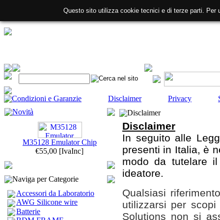
Questo sito utilizza cookie tecnici e di terze parti. Per 
Condizioni e Garanzie
Disclaimer
Privacy
Novità
Disclaimer
Disclaimer
In seguito alle Leggi
M35128 Emulator Chip
presenti in Italia, è
€55,00
[IvaInc]
modo da tutelare i
ideatore.
Naviga per Categorie
Qualsiasi riferimento
Accessori da Laboratorio
AWG Silicone wire
utilizzarsi per scop
Batterie
Solutions non si as