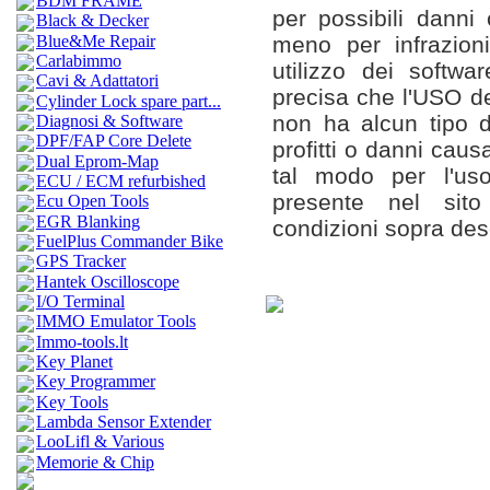
BDM FRAME
per possibili danni
Black & Decker
Blue&Me Repair
meno per infrazioni
Carlabimmo
utilizzo dei softwar
Cavi & Adattatori
precisa che l'USO de
Cylinder Lock spare part...
non ha alcun tipo di
Diagnosi & Software
DPF/FAP Core Delete
profitti o danni causa
Dual Eprom-Map
tal modo per l'uso
ECU / ECM refurbished
presente nel sito
Ecu Open Tools
EGR Blanking
condizioni sopra desc
FuelPlus Commander Bike
GPS Tracker
Hantek Oscilloscope
I/O Terminal
IMMO Emulator Tools
Immo-tools.lt
Key Planet
Key Programmer
Key Tools
Lambda Sensor Extender
LooLifl & Various
Memorie & Chip