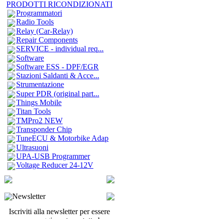
PRODOTTI RICONDIZIONATI
Programmatori
Radio Tools
Relay (Car-Relay)
Repair Components
SERVICE - individual req...
Software
Software ESS - DPF/EGR
Stazioni Saldanti & Acce...
Strumentazione
Super PDR (original part...
Things Mobile
Titan Tools
TMPro2 NEW
Transponder Chip
TuneECU & Motorbike Adap
Ultrasuoni
UPA-USB Programmer
Voltage Reducer 24-12V
Newsletter
Iscriviti alla newsletter per essere