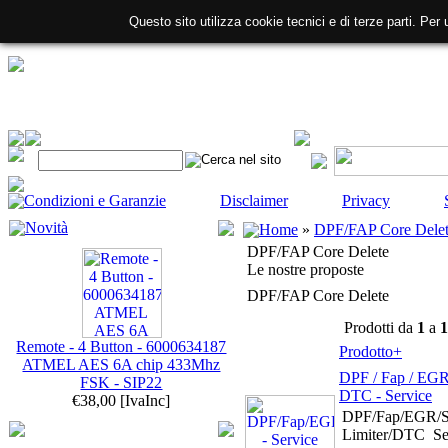
Questo sito utilizza cookie tecnici e di terze parti. Per 
Condizioni e Garanzie
Disclaimer
Privacy
Novità
Home
»
DPF/FAP Core Dele
DPF/FAP Core Delete
Le nostre proposte
DPF/FAP Core Delete
Prodotti da
1
a
1
Remote - 4 Button - 6000634187
Prodotto+
ATMEL AES 6A chip 433Mhz
DPF / Fap / EGR 
FSK - SIP22
DTC - Service
€38,00
[IvaInc]
DPF/Fap/EGR/S
Limiter/DTC Ser