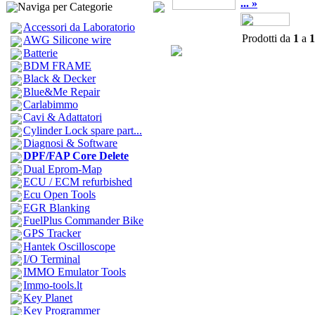
... »
Naviga per Categorie
Accessori da Laboratorio
Prodotti da
1
a
1
AWG Silicone wire
Batterie
BDM FRAME
Black & Decker
Blue&Me Repair
Carlabimmo
Cavi & Adattatori
Cylinder Lock spare part...
Diagnosi & Software
DPF/FAP Core Delete
Dual Eprom-Map
ECU / ECM refurbished
Ecu Open Tools
EGR Blanking
FuelPlus Commander Bike
GPS Tracker
Hantek Oscilloscope
I/O Terminal
IMMO Emulator Tools
Immo-tools.lt
Key Planet
Key Programmer