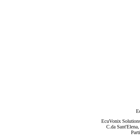
E
EcuVonix Solution
C.da Sant'Elena,
Part