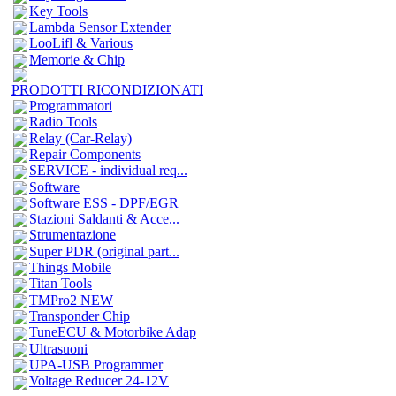
Key Tools
Lambda Sensor Extender
LooLifl & Various
Memorie & Chip
PRODOTTI RICONDIZIONATI
Programmatori
Radio Tools
Relay (Car-Relay)
Repair Components
SERVICE - individual req...
Software
Software ESS - DPF/EGR
Stazioni Saldanti & Acce...
Strumentazione
Super PDR (original part...
Things Mobile
Titan Tools
TMPro2 NEW
Transponder Chip
TuneECU & Motorbike Adap
Ultrasuoni
UPA-USB Programmer
Voltage Reducer 24-12V