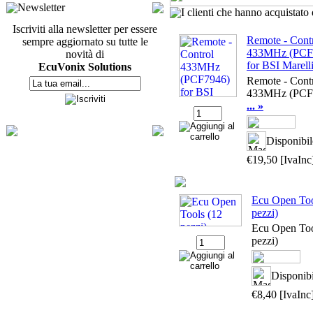
Newsletter
I clienti che hanno acquistat
Iscriviti alla newsletter per essere
Remote - Cont
sempre aggiornato su tutte le
433MHz (PCF
novità di
for BSI Marell
EcuVonix Solutions
Remote - Cont
433MHz (PCF
... »
Disponibil
€19,50
[IvaInc
Ecu Open Too
pezzi)
Ecu Open Too
pezzi)
Disponibi
€8,40
[IvaInc