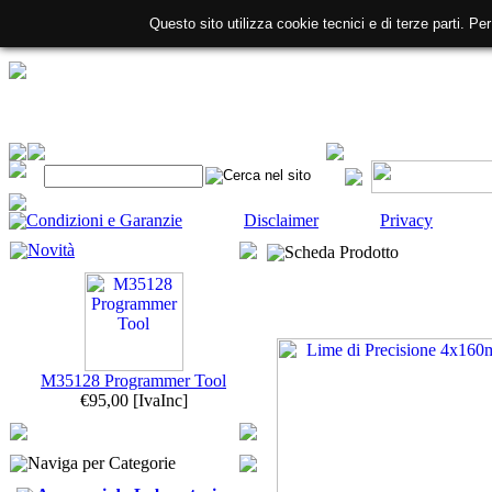
Questo sito utilizza cookie tecnici e di terze parti. Pe
Condizioni e Garanzie
Disclaimer
Privacy
Novità
Scheda Prodotto
M35128 Programmer Tool
€95,00
[IvaInc]
Naviga per Categorie