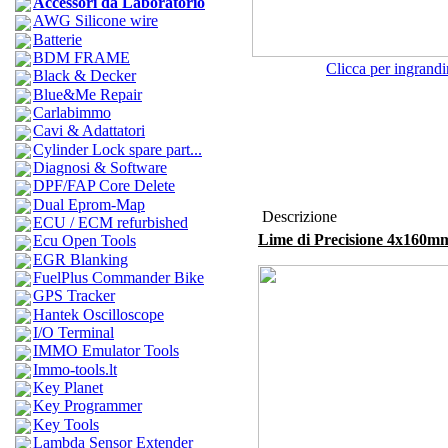
Accessori da Laboratorio
AWG Silicone wire
Batterie
BDM FRAME
Clicca per ingrandi
Black & Decker
Blue&Me Repair
Carlabimmo
Cavi & Adattatori
Cylinder Lock spare part...
Diagnosi & Software
DPF/FAP Core Delete
Dual Eprom-Map
Descrizione
ECU / ECM refurbished
Lime di Precisione 4x160mm
Ecu Open Tools
EGR Blanking
FuelPlus Commander Bike
GPS Tracker
Hantek Oscilloscope
I/O Terminal
IMMO Emulator Tools
Immo-tools.lt
Key Planet
Key Programmer
Key Tools
Lambda Sensor Extender