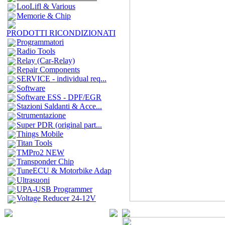
LooLifl & Various
Memorie & Chip
PRODOTTI RICONDIZIONATI
Programmatori
Radio Tools
Relay (Car-Relay)
Repair Components
SERVICE - individual req...
Software
Software ESS - DPF/EGR
Stazioni Saldanti & Acce...
Strumentazione
Super PDR (original part...
Things Mobile
Titan Tools
TMPro2 NEW
Transponder Chip
TuneECU & Motorbike Adap
Ultrasuoni
UPA-USB Programmer
Voltage Reducer 24-12V