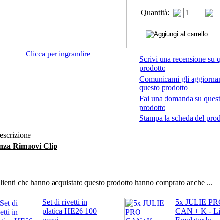
Quantità:
Clicca per ingrandire
Scrivi una recensione su 
prodotto
Comunicami gli aggiornam
questo prodotto
Fai una domanda su ques
prodotto
Stampa la scheda del prod
scrizione
nza Rimuovi Clip
clienti che hanno acquistato questo prodotto hanno comprato anche ...
Set di rivetti in
5x JULIE PR
platica HE26 100
CAN + K - Li
pezzi
Emulator by