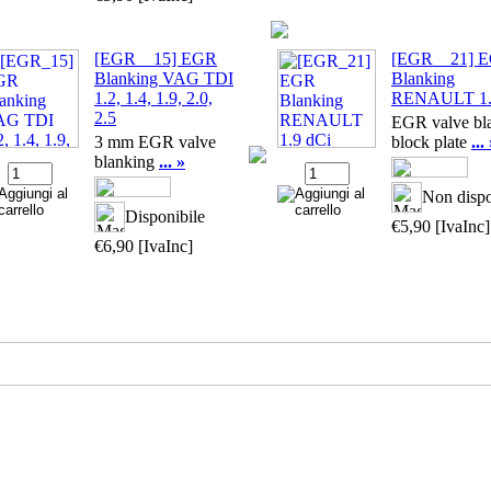
[EGR _ 15] EGR
[EGR _ 21] 
Blanking VAG TDI
Blanking
1.2, 1.4, 1.9, 2.0,
RENAULT 1.
2.5
EGR valve bl
3 mm EGR valve
block plate
...
blanking
... »
Non dispo
Disponibile
€5,90
[IvaInc]
€6,90
[IvaInc]