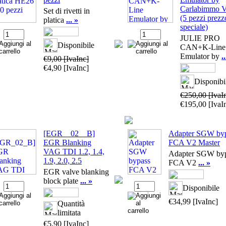
Carlabimmo 
Set di rivetti in
(5 pezzi prezz
platica
... »
speciale)
JULIE PRO
Disponibile
CAN+K-Line
Emulator by
.
€9,00
[IvaInc]
€4,90
[IvaInc]
Disponibi
€250,00
[IvaI
€195,00
[IvaI
[EGR _ 02 _ B]
Adapter SGW by
EGR Blanking
FCA V2 Master
VAG TDI 1.2, 1.4,
Adapter SGW by
1.9, 2.0, 2.5
FCA V2
... »
EGR valve blanking
block plate
... »
Disponibile
€34,99
[IvaInc]
Quantità
limitata
€5,90
[IvaInc]