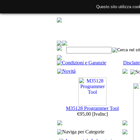
Questo sito utilizza cook
Condizioni e Garanzie
Disclai
Novità
Sc
M35128 Programmer Tool
€95,00
[IvaInc]
Naviga per Categorie