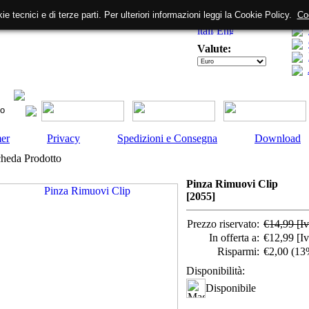
ie tecnici e di terze parti. Per ulteriori informazioni leggi la Cookie Policy.
Co
Lingue:
Valute:
mer
Privacy
Spedizioni e Consegna
Download
heda Prodotto
Pinza Rimuovi Clip
[2055]
Prezzo riservato:
€14,99
[I
In offerta a:
€12,99
[I
Risparmi:
€2,00 (13
Disponibilità:
Disponibile