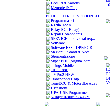
LooLifl & Various
Memorie & Chip
PRODOTTI RICONDIZIONATI
Programmatori
Radio Tools
Relay (Car-Relay)
Repair Components
SERVICE - individual req...
Software
Software ESS - DPF/EGR
Stazioni Saldanti & Acce...
Strumentazione
Super PDR (original part...
Things Mobile
Titan Tools
TMPro2 NEW
Transponder Chip
TuneECU & Motorbike Adap
Ultrasuoni
UPA-USB Programmer
Voltage Reducer 24-12V