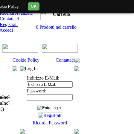
okie Policy
OK
Offerte
Ricerca Avanzata
Carrello
Contattaci
Registrati
0 Prodotti nel carrello
Accedi
Cookie Policy
Contattaci
Log In
Indirizzo E-Mail:
Password:
vaInc]
vaInc]
%)
Ricorda Password