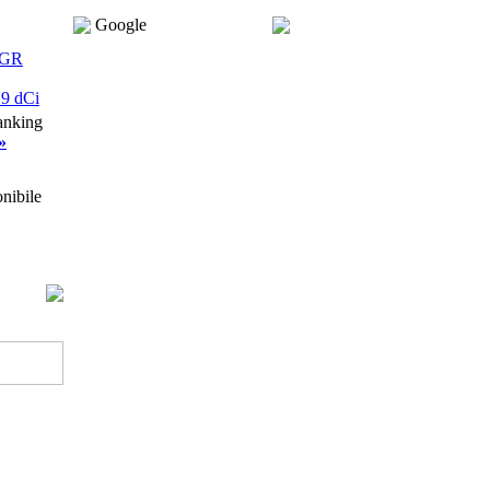
Google
EGR
9 dCi
anking
 »
nibile