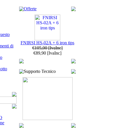
Offerte
questo
FNIRSI HS-02A + 6 iron tips
enti di
€105,00
[IvaInc]
€89,90
[IvaInc]
to
otto
Supporto Tecnico
O
ne