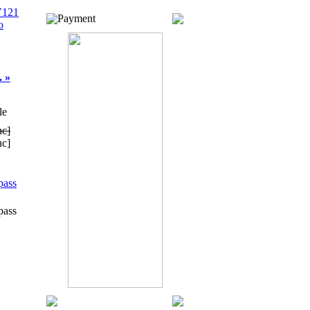
V121
Payment
o
.. »
le
nc]
nc]
pass
pass