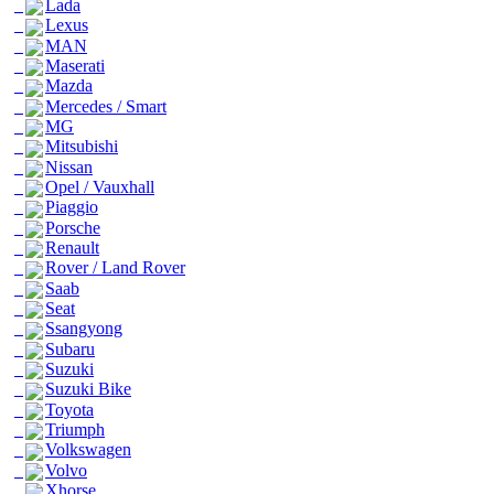
Lada
Lexus
MAN
Maserati
Mazda
Mercedes / Smart
MG
Mitsubishi
Nissan
Opel / Vauxhall
Piaggio
Porsche
Renault
Rover / Land Rover
Saab
Seat
Ssangyong
Subaru
Suzuki
Suzuki Bike
Toyota
Triumph
Volkswagen
Volvo
Xhorse