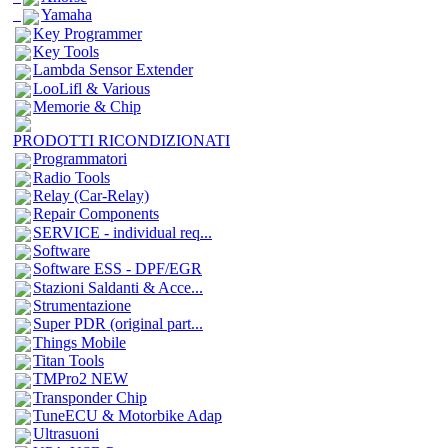
Yamaha
Key Programmer
Key Tools
Lambda Sensor Extender
LooLifl & Various
Memorie & Chip
PRODOTTI RICONDIZIONATI
Programmatori
Radio Tools
Relay (Car-Relay)
Repair Components
SERVICE - individual req...
Software
Software ESS - DPF/EGR
Stazioni Saldanti & Acce...
Strumentazione
Super PDR (original part...
Things Mobile
Titan Tools
TMPro2 NEW
Transponder Chip
TuneECU & Motorbike Adap
Ultrasuoni