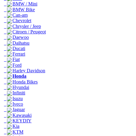
BMW / Mini
BMW Bike
Can-am
Chevrolet
Chrysler / Jeep
Citroen / Peugeot
Daewoo
Daihatsu
Ducati
Ferrari
Fiat
Ford
Harley Davidson
Honda
Honda Bikes
Hyundai
Infiniti
Isuzu
Iveco
Jaguar
Kawasaki
KEYDIY
Kia
KTM