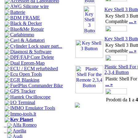
Accessori da Laboratorio
AWG Silicone wire
Key Shell 3 Butt
Batterie
Key Shell 3 But
BDM FRAME
Compatible
... »
Black & Decker
Blue&Me Repair
Carlabimmo
Key Shell 3 Butt
Cavi & Adattatori
Key Shell 3 But
Cylinder Lock spare part...
Compatible
... »
Diagnosi & Software
DPF/FAP Core Delete
Dual Eprom-Map
Plastic Shell For
ECU / ECM refurbished
2,3,4 Button
Ecu Open Tools
Plastic Shell Fo
EGR Blanking
... »
FuelPlus Commander Bike
GPS Tracker
Hantek Oscilloscope
Prodotti da
1
a
4
I/O Terminal
IMMO Emulator Tools
Immo-tools.lt
Key Planet
Alfa Romeo
Aprilia
Audi