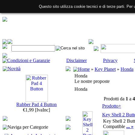
Questo sito utilizza cookie tecnici e di terze parti. Per 
Condizioni e Garanzie
Disclaimer
Privacy
Novità
Home
»
Key Planet
»
Honda
Honda
Le nostre proposte
Honda
Prodotti da
1
a
4
Rubber Pad 4 Button
Prodotto+
€1,99
[IvaInc]
Key Shell 2 Butt
Key Shell 2 But
Compatible
... »
Naviga per Categorie