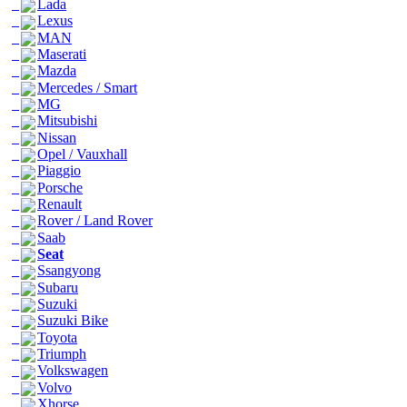
Lada
Lexus
MAN
Maserati
Mazda
Mercedes / Smart
MG
Mitsubishi
Nissan
Opel / Vauxhall
Piaggio
Porsche
Renault
Rover / Land Rover
Saab
Seat
Ssangyong
Subaru
Suzuki
Suzuki Bike
Toyota
Triumph
Volkswagen
Volvo
Xhorse