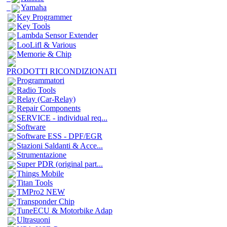
Yamaha
Key Programmer
Key Tools
Lambda Sensor Extender
LooLifl & Various
Memorie & Chip
PRODOTTI RICONDIZIONATI
Programmatori
Radio Tools
Relay (Car-Relay)
Repair Components
SERVICE - individual req...
Software
Software ESS - DPF/EGR
Stazioni Saldanti & Acce...
Strumentazione
Super PDR (original part...
Things Mobile
Titan Tools
TMPro2 NEW
Transponder Chip
TuneECU & Motorbike Adap
Ultrasuoni