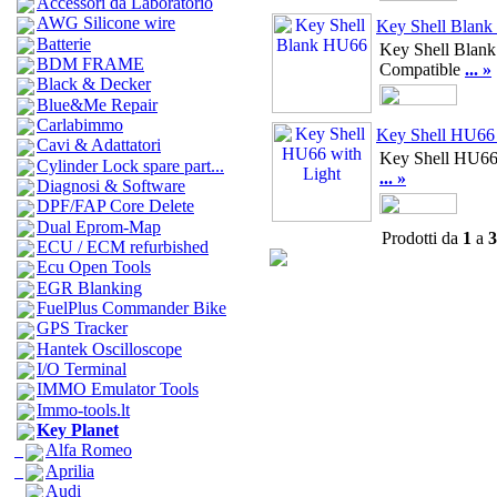
Accessori da Laboratorio
AWG Silicone wire
Key Shell Blan
Batterie
Key Shell Blan
BDM FRAME
Compatible
... »
Black & Decker
Blue&Me Repair
Carlabimmo
Key Shell HU66 
Cavi & Adattatori
Key Shell HU66
Cylinder Lock spare part...
... »
Diagnosi & Software
DPF/FAP Core Delete
Dual Eprom-Map
Prodotti da
1
a
3
ECU / ECM refurbished
Ecu Open Tools
EGR Blanking
FuelPlus Commander Bike
GPS Tracker
Hantek Oscilloscope
I/O Terminal
IMMO Emulator Tools
Immo-tools.lt
Key Planet
Alfa Romeo
Aprilia
Audi