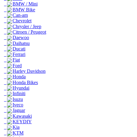
BMW / Mini
BMW Bike
Can-am
Chevrolet
Chrysler / Jeep
Citroen / Peugeot
Daewoo
Daihatsu
Ducati
Ferrari
Fiat
Ford
Harley Davidson
Honda
Honda Bikes
Hyundai
Infiniti
Isuzu
Iveco
Jaguar
Kawasaki
KEYDIY
Kia
KTM