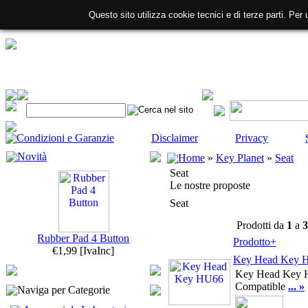
Questo sito utilizza cookie tecnici e di terze parti. Per 
Condizioni e Garanzie
Disclaimer
Privacy
Novità
Home
»
Key Planet
»
Seat
Seat
Le nostre proposte
Seat
Prodotti da
1
a
3
Rubber Pad 4 Button
Prodotto+
€1,99
[IvaInc]
Key Head Key 
Key Head Key
Compatible
... »
Naviga per Categorie