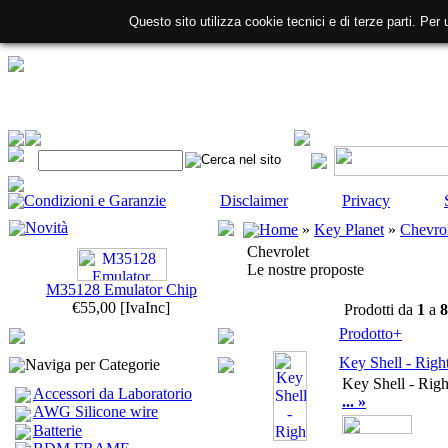
Questo sito utilizza cookie tecnici e di terze parti. Per 
Condizioni e Garanzie
Disclaimer
Privacy
Novità
Home
»
Key Planet
»
Chevro
Chevrolet
Le nostre proposte
M35128 Emulator Chip
€55,00
[IvaInc]
Prodotti da
1
a
8
Prodotto+
Key Shell - Righ
Naviga per Categorie
Key Shell - Righ
Accessori da Laboratorio
... »
AWG Silicone wire
Batterie