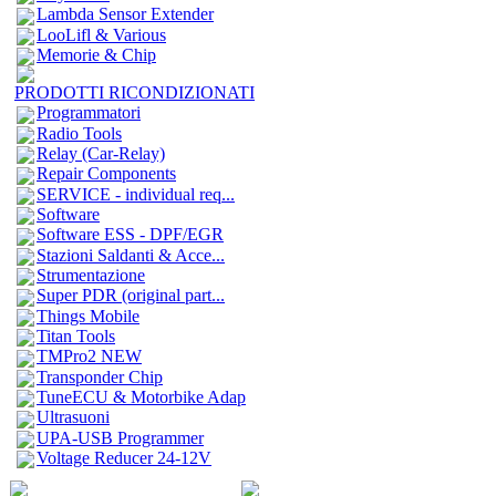
Lambda Sensor Extender
LooLifl & Various
Memorie & Chip
PRODOTTI RICONDIZIONATI
Programmatori
Radio Tools
Relay (Car-Relay)
Repair Components
SERVICE - individual req...
Software
Software ESS - DPF/EGR
Stazioni Saldanti & Acce...
Strumentazione
Super PDR (original part...
Things Mobile
Titan Tools
TMPro2 NEW
Transponder Chip
TuneECU & Motorbike Adap
Ultrasuoni
UPA-USB Programmer
Voltage Reducer 24-12V