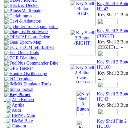
BDM FRAME
Key Shell 1 Butt
Black & Decker
HU43
Blue&Me Repair
Key Shell 1 But
Carlabimmo
Cavi & Adattatori
Cylinder Lock spare part...
Key Shell 2 Butt
Diagnosi & Software
(RIGHT)
DPF/FAP Core Delete
Key Shell 2 But
Dual Eprom-Map
(RIGHT)
... »
ECU / ECM refurbished
Ecu Open Tools
EGR Blanking
Key Shell 2 Butt
FuelPlus Commander Bike
HU100
GPS Tracker
Key Shell 2 But
Hantek Oscilloscope
... »
I/O Terminal
IMMO Emulator Tools
Immo-tools.lt
Key Shell 3 Butt
Key Planet
HU43
Alfa Romeo
Aprilia
Key Shell 3 But
Audi
BMW / Mini
BMW Bike
Key Shell Flip 2 
Can-am
HU100