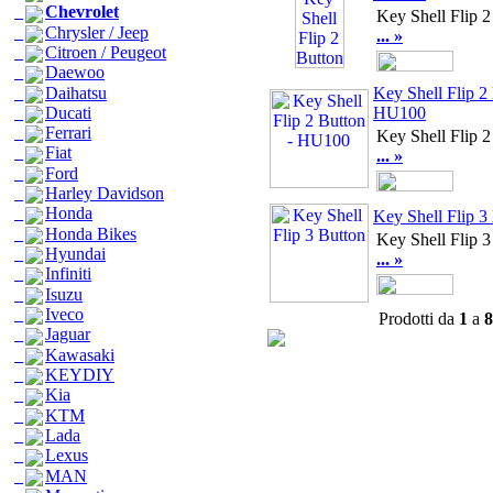
Chevrolet
Key Shell Flip 2
Chrysler / Jeep
... »
Citroen / Peugeot
Daewoo
Daihatsu
Key Shell Flip 2 
Ducati
HU100
Ferrari
Key Shell Flip 2
Fiat
... »
Ford
Harley Davidson
Honda
Key Shell Flip 3
Honda Bikes
Key Shell Flip 3
Hyundai
... »
Infiniti
Isuzu
Iveco
Prodotti da
1
a
8
Jaguar
Kawasaki
KEYDIY
Kia
KTM
Lada
Lexus
MAN