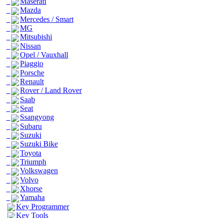
Maserati
Mazda
Mercedes / Smart
MG
Mitsubishi
Nissan
Opel / Vauxhall
Piaggio
Porsche
Renault
Rover / Land Rover
Saab
Seat
Ssangyong
Subaru
Suzuki
Suzuki Bike
Toyota
Triumph
Volkswagen
Volvo
Xhorse
Yamaha
Key Programmer
Key Tools